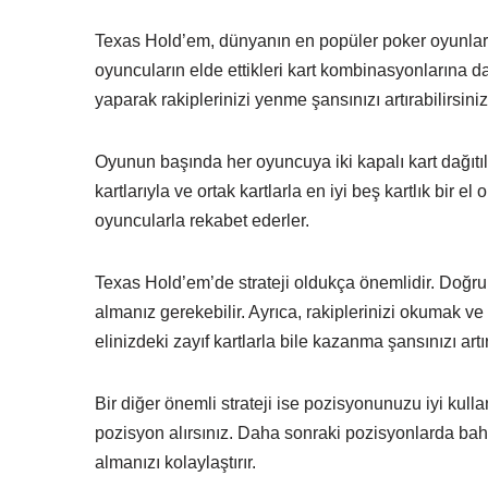
Texas Hold’em, dünyanın en popüler poker oyunların
oyuncuların elde ettikleri kart kombinasyonlarına d
yaparak rakiplerinizi yenme şansınızı artırabilirsiniz
Oyunun başında her oyuncuya iki kapalı kart dağıtıl
kartlarıyla ve ortak kartlarla en iyi beş kartlık bir 
oyuncularla rekabet ederler.
Texas Hold’em’de strateji oldukça önemlidir. Doğr
almanız gerekebilir. Ayrıca, rakiplerinizi okumak ve e
elinizdeki zayıf kartlarla bile kazanma şansınızı artır
Bir diğer önemli strateji ise pozisyonunuzu iyi ku
pozisyon alırsınız. Daha sonraki pozisyonlarda bah
almanızı kolaylaştırır.