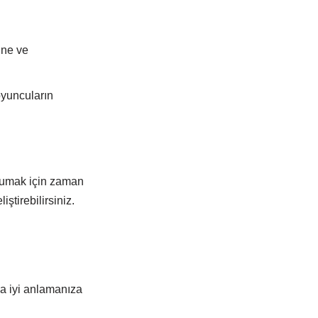
üne ve
 oyuncuların
okumak için zaman
ştirebilirsiniz.
a iyi anlamanıza