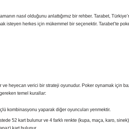
amanın nasıl olduğunu anlattığımız bir rehber. Tarabet, Türkiye
mak isteyen herkes için mükemmel bir seçenektir. Tarabet’te po
 ve heyecan verici bir strateji oyunudur. Poker oynamak için baz
gereken temel kurallar:
üçlü kombinasyonu yaparak diğer oyuncuları yenmektir.
ede 52 kart bulunur ve 4 farklı renkte (kupa, maça, karo, sinek) 
Papaz) kart bulunur.