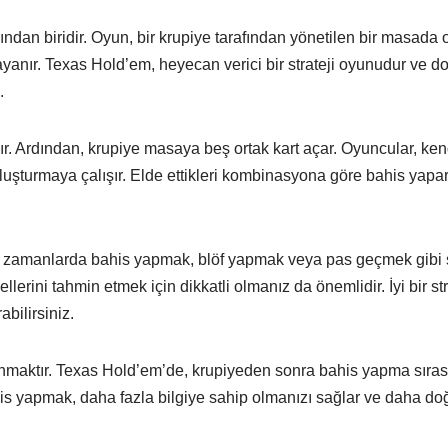
dan biridir. Oyun, bir krupiye tarafından yönetilen bir masada 
ayanır. Texas Hold’em, heyecan verici bir strateji oyunudur ve d
.
ır. Ardından, krupiye masaya beş ortak kart açar. Oyuncular, ken
el oluşturmaya çalışır. Elde ettikleri kombinasyona göre bahis yapa
u zamanlarda bahis yapmak, blöf yapmak veya pas geçmek gibi st
llerini tahmin etmek için dikkatli olmanız da önemlidir. İyi bir str
abilirsiniz.
llanmaktır. Texas Hold’em’de, krupiyeden sonra bahis yapma sıra
is yapmak, daha fazla bilgiye sahip olmanızı sağlar ve daha doğ