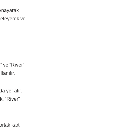
oynayarak
nceleyerek ve
” ve “River”
lanılır.
a yer alır.
k, “River”
rtak kartı