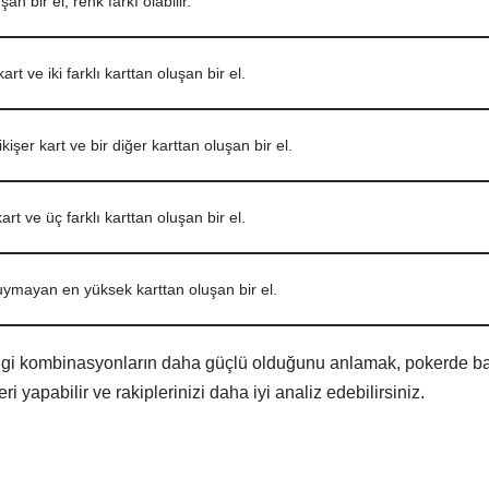
an bir el, renk farkı olabilir.
rt ve iki farklı karttan oluşan bir el.
ikişer kart ve bir diğer karttan oluşan bir el.
art ve üç farklı karttan oluşan bir el.
ymayan en yüksek karttan oluşan bir el.
ngi kombinasyonların daha güçlü olduğunu anlamak, pokerde baş
i yapabilir ve rakiplerinizi daha iyi analiz edebilirsiniz.