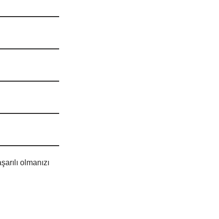
arılı olmanızı