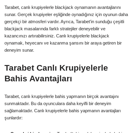
Tarabet, canlı krupiyelerle blackjack oynamanın avantajlarını
sunar. Gerçek krupiyeler eşliğinde oynadığınız için oyunun daha
gerçekçi bir atmosferi vardır. Ayrıca, Tarabet’in sunduğu çeşitli
blackjack masalarında farklı stratejiler deneyebilir ve
kazancınızı artırabilirsiniz. Canlı krupiyelerle blackjack
oynamak, heyecanı ve kazanma şansını bir araya getiren bir
deneyim sunar.
Tarabet Canlı Krupiyelerle
Bahis Avantajları
Tarabet, canlı krupiyelerle bahis yapmanın birçok avantajını
sunmaktadır. Bu da oyunculara daha keyifli bir deneyim
sağlamaktadır. Canlı krupiyelerle bahis yapmanın avantajları
şunlardır: