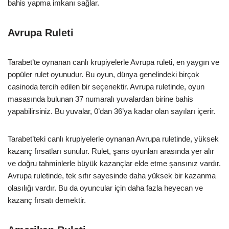
bahis yapma imkanı sağlar.
Avrupa Ruleti
Tarabet’te oynanan canlı krupiyelerle Avrupa ruleti, en yaygın ve
popüler rulet oyunudur. Bu oyun, dünya genelindeki birçok
casinoda tercih edilen bir seçenektir. Avrupa ruletinde, oyun
masasında bulunan 37 numaralı yuvalardan birine bahis
yapabilirsiniz. Bu yuvalar, 0’dan 36’ya kadar olan sayıları içerir.
Tarabet’teki canlı krupiyelerle oynanan Avrupa ruletinde, yüksek
kazanç fırsatları sunulur. Rulet, şans oyunları arasında yer alır
ve doğru tahminlerle büyük kazançlar elde etme şansınız vardır.
Avrupa ruletinde, tek sıfır sayesinde daha yüksek bir kazanma
olasılığı vardır. Bu da oyuncular için daha fazla heyecan ve
kazanç fırsatı demektir.