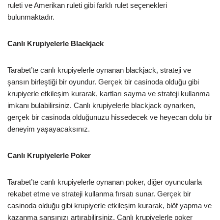
ruleti ve Amerikan ruleti gibi farklı rulet seçenekleri
bulunmaktadır.
Canlı Krupiyelerle Blackjack
Tarabet’te canlı krupiyelerle oynanan blackjack, strateji ve
şansın birleştiği bir oyundur. Gerçek bir casinoda olduğu gibi
krupiyerle etkileşim kurarak, kartları sayma ve strateji kullanma
imkanı bulabilirsiniz. Canlı krupiyelerle blackjack oynarken,
gerçek bir casinoda olduğunuzu hissedecek ve heyecan dolu bir
deneyim yaşayacaksınız.
Canlı Krupiyelerle Poker
Tarabet’te canlı krupiyelerle oynanan poker, diğer oyuncularla
rekabet etme ve strateji kullanma fırsatı sunar. Gerçek bir
casinoda olduğu gibi krupiyerle etkileşim kurarak, blöf yapma ve
kazanma şansınızı artırabilirsiniz. Canlı krupiyelerle poker