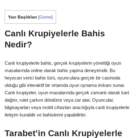
Yazı Başlıkları
[
Göster
]
Canlı Krupiyelerle Bahis
Nedir?
Canlı krupiyelerle bahis, gerçek krupiyelerin yönettiği oyun
masalarında online olarak bahis yapma deneyimidir. Bu
heyecan verici bahis türü, oyunculara gerçek bir casinoda
olduğu gibi interaktif bir ortamda oyun oynama imkanı sunar.
Canlı krupiyeler, oyun masalarında gerçek zamanlı olarak kart
dağıtır, rulet çarkını döndürür veya zar atar. Oyuncular,
bilgisayarları veya mobil cihazları aracılığıyla canlı krupiyelerle
iletişim kurabilir ve bahislerini yapabilirler.
Tarabet’in Canlı Krupiyelerle