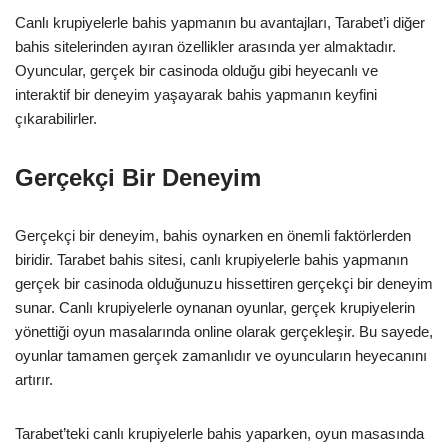
Canlı krupiyelerle bahis yapmanın bu avantajları, Tarabet’i diğer
bahis sitelerinden ayıran özellikler arasında yer almaktadır.
Oyuncular, gerçek bir casinoda olduğu gibi heyecanlı ve
interaktif bir deneyim yaşayarak bahis yapmanın keyfini
çıkarabilirler.
Gerçekçi Bir Deneyim
Gerçekçi bir deneyim, bahis oynarken en önemli faktörlerden
biridir. Tarabet bahis sitesi, canlı krupiyelerle bahis yapmanın
gerçek bir casinoda olduğunuzu hissettiren gerçekçi bir deneyim
sunar. Canlı krupiyelerle oynanan oyunlar, gerçek krupiyelerin
yönettiği oyun masalarında online olarak gerçekleşir. Bu sayede,
oyunlar tamamen gerçek zamanlıdır ve oyuncuların heyecanını
artırır.
Tarabet’teki canlı krupiyelerle bahis yaparken, oyun masasında