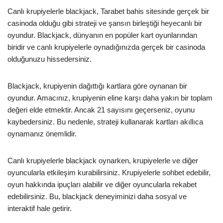
Canlı krupiyelerle blackjack, Tarabet bahis sitesinde gerçek bir
casinoda olduğu gibi strateji ve şansın birleştiği heyecanlı bir
oyundur. Blackjack, dünyanın en popüler kart oyunlarından
biridir ve canlı krupiyelerle oynadığınızda gerçek bir casinoda
olduğunuzu hissedersiniz.
Blackjack, krupiyenin dağıttığı kartlara göre oynanan bir
oyundur. Amacınız, krupiyenin eline karşı daha yakın bir toplam
değeri elde etmektir. Ancak 21 sayısını geçerseniz, oyunu
kaybedersiniz. Bu nedenle, strateji kullanarak kartları akıllıca
oynamanız önemlidir.
Canlı krupiyelerle blackjack oynarken, krupiyelerle ve diğer
oyuncularla etkileşim kurabilirsiniz. Krupiyelerle sohbet edebilir,
oyun hakkında ipuçları alabilir ve diğer oyuncularla rekabet
edebilirsiniz. Bu, blackjack deneyiminizi daha sosyal ve
interaktif hale getirir.