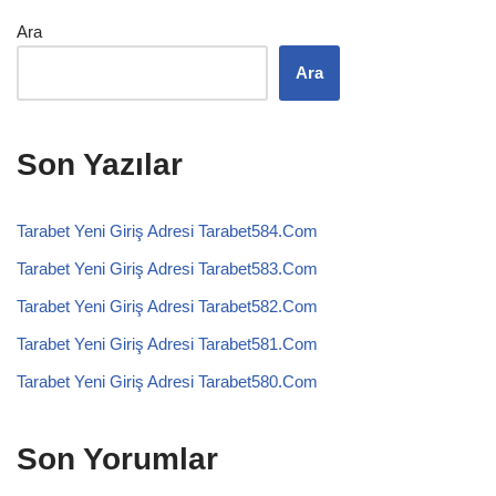
Ara
Ara
Son Yazılar
Tarabet Yeni Giriş Adresi Tarabet584.Com
Tarabet Yeni Giriş Adresi Tarabet583.Com
Tarabet Yeni Giriş Adresi Tarabet582.Com
Tarabet Yeni Giriş Adresi Tarabet581.Com
Tarabet Yeni Giriş Adresi Tarabet580.Com
Son Yorumlar